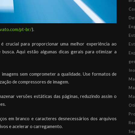
Br
Co
De
En
nvato.com/pt-br/
).
Es
é crucial para proporcionar uma melhor experiência ao
Es
 busca. Aqui estão algumas dicas gerais para otimizar a
Ex
ge
In
imagens sem comprometer a qualidade. Use formatos de
Ma
lização de compressores de imagem.
Ma
mazenar versões estáticas das páginas, reduzindo assim o
Ma
es.
Ot
Pr
os em branco e caracteres desnecessários dos arquivos
Re
ivos e acelerar o carregamento.
Se