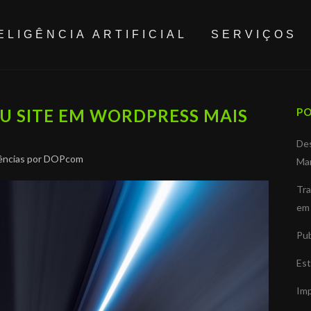
ELIGÊNCIA ARTIFICIAL
SERVIÇOS
 SITE EM WORDPRESS MAIS
PO
Des
ncias
por
DOPcom
Mar
Tra
em 
Pub
Est
Im