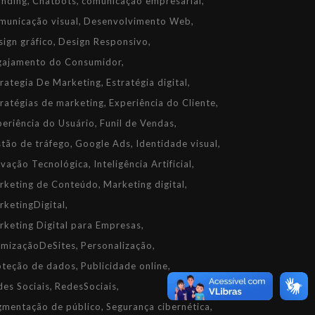
anding
Chatbots
comunicação empresarial
municação visual
Desenvolvimento Web
sign gráfico
Design Responsivo
gajamento do Consumidor
trategia De Marketing
Estratégia digital
tratégias de marketing
Experiência do Cliente
periência do Usuário
Funil de Vendas
stão de tráfego
Google Ads
Identidade visual
ovação Tecnológica
Inteligência Artificial
rketing de Conteúdo
Marketing digital
rketingDigital
rketing Digital para Empresas
imizaçãoDeSites
Personalização
oteção de dados
Publicidade online
des Sociais
RedesSociais
gmentação de público
Segurança cibernética