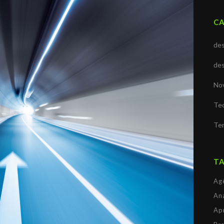
C
de
de
No
Tec
Te
T
Ag
Ana
Ap