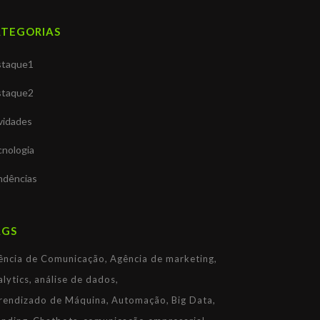
ATEGORIAS
staque1
staque2
vidades
nologia
ndências
AGS
ência de Comunicação
Agência de marketing
lytics
análise de dados
rendizado de Máquina
Automação
Big Data