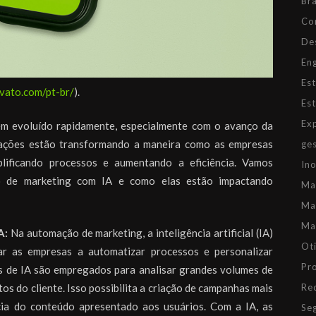
Br
Co
De
En
Es
nvato.com/pt-br/
).
Es
Ex
em evoluído rapidamente, especialmente com o avanço da
inovações estão transformando a maneira como as empresas
ge
plificando processos e aumentando a eficiência. Vamos
In
o de marketing com IA e como elas estão impactando
Ma
Ma
Ma
A:
Na automação de marketing, a inteligência artificial (IA)
Ot
r as empresas a automatizar processos e personalizar
Pr
os de IA são empregados para analisar grandes volumes de
Re
os do cliente. Isso possibilita a criação de campanhas mais
cia do conteúdo apresentado aos usuários. Com a IA, as
Se